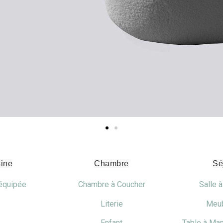
sine
Chambre
Sé
équipée
Chambre à Coucher
Salle 
Literie
Meub
Enfant
Table à Ma